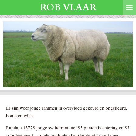
ROB VLAAR
Ga
direct
naar
de
hoofdinhoud
Er zijn weer jonge rammen in overvloed gekeurd en ongekeurd,
bonte en witte.
Ramlam 13778 jonge swifterram met 85 punten bespiering en 87
voor beenwerk , zonde om buiten het stamboek te verkopen.