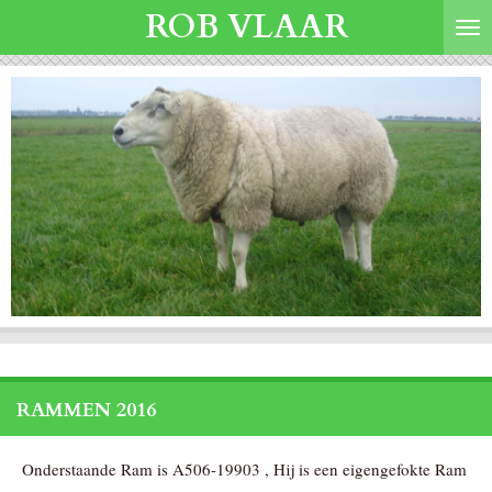
ROB VLAAR
Ga
direct
naar
de
hoofdinhoud
RAMMEN 2016
Onderstaande Ram is A506-19903 , Hij is een eigengefokte Ram